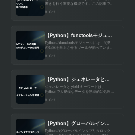
書きを行う重要な機能です。この記事で
イル操作の基本
は、ファイル操作の基本的な方法、withス
8 Oct
テートメントを使ったリソース管理の利
点、例を用いた具体的な使い方を解説しま
す。
【Python】functoolsモジュー
ルの関数 - @lru_cacheデコレ
Pythonのfunctoolsモジュールには、関数
の効率を向上させるツールが揃っていま
ータの活用法
す。特に@lru_cacheデコレータは、計算
8 Oct
結果をキャッシュして処理速度を改善しま
す。本記事では、その使い方と応用例を解
説します。
【Python】ジェネレータと
yield キーワード - 効率的にイテ
ジェネレータと yield キーワードは、
Pythonで大規模なデータを効率的に処理す
レーションを実現する方法
るために使われます。この記事では、ジェ
8 Oct
ネレータの基本や、yieldを使ったメモリ効
率の良いプログラムの作成方法を解説しま
す。
【Python】グローバルインタ
プリタロック - GILについて
Pythonのグローバルインタプリタロック