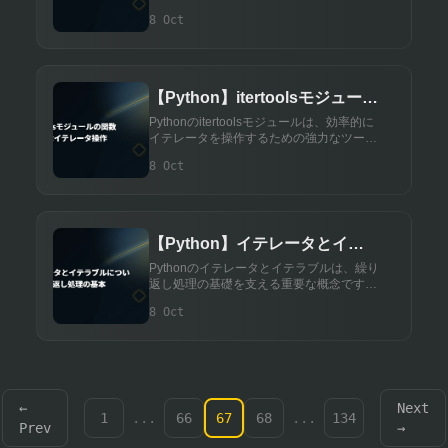
基本的な使い方から便利な使用例まで、ラ
8 Oct
ムダ関数の特徴と活用方法を解説します。
【Python】itertoolsモジュール
の関数 - 効率的なイテレータ操
Pythonのitertoolsモジュールは、効率的に
イテレータを操作するための強力なツール
作
を提供します。主要な関数やその使い方、
8 Oct
具体例を交えて解説します。
【Python】イテレータとイテ
ラブルについて - 繰り返し処理
Pythonのイテレータとイテラブルは、繰り
返し処理の基礎を支える重要な概念です。
の基本
この記事では、イテレータとイテラブルの
8 Oct
違い、使い方、カスタムイテレータの作り
方について詳しく解説します。
←
Next
1
...
66
67
68
...
134
Prev
→