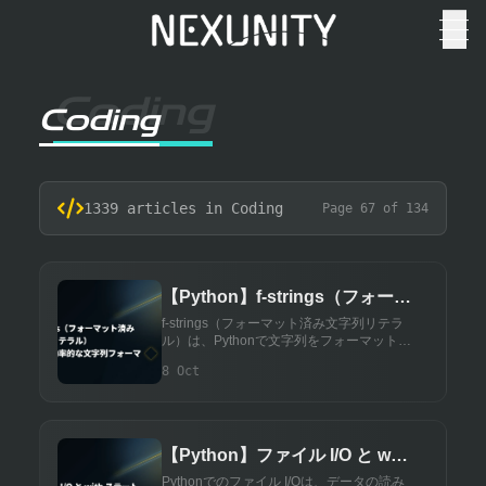
Coding
Coding
1339 articles in Coding
Page 67 of 134
【Python】f-strings（フォーマ
ット済み文字列リテラル） - 簡
f-strings（フォーマット済み文字列リテラ
ル）は、Pythonで文字列をフォーマットす
潔で効率的な文字列フォーマッ
るための簡潔かつ効率的な方法です。この
8 Oct
ト
記事では、f-stringsの基本的な使い方から
応用的な使用例までを紹介します。
【Python】ファイル I/O と with
ステートメントについて - ファ
Pythonでのファイル I/Oは、データの読み