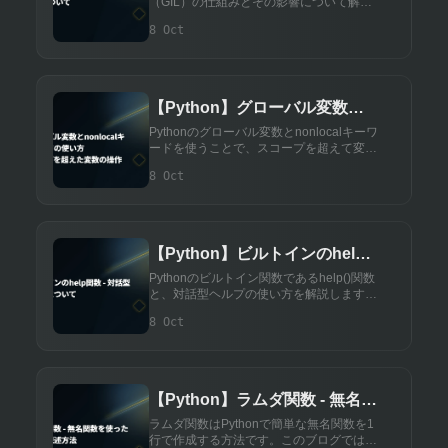
（GIL）の仕組みとその影響について解説
します。GILが並行処理に与える制約や、
8 Oct
GILの回避方法についても紹介します。
【Python】グローバル変数と
nonlocalキーワードの使い方 -
Pythonのグローバル変数とnonlocalキーワ
ードを使うことで、スコープを超えて変数
スコープを超えた変数の操作
にアクセスし、変更することが可能です。
8 Oct
この記事では、それぞれの使い方、違い、
そして実用例を詳しく解説します。
【Python】ビルトインのhelp
関数 - 対話型ヘルプについて
Pythonのビルトイン関数であるhelp()関数
と、対話型ヘルプの使い方を解説します。
これらのツールを使うことで、関数やモジ
8 Oct
ュールのドキュメントを簡単に参照し、
Pythonの使い方を素早く理解できます。
【Python】ラムダ関数 - 無名関
数を使った簡潔な記述方法
ラムダ関数はPythonで簡単な無名関数を1
行で作成する方法です。このブログでは、