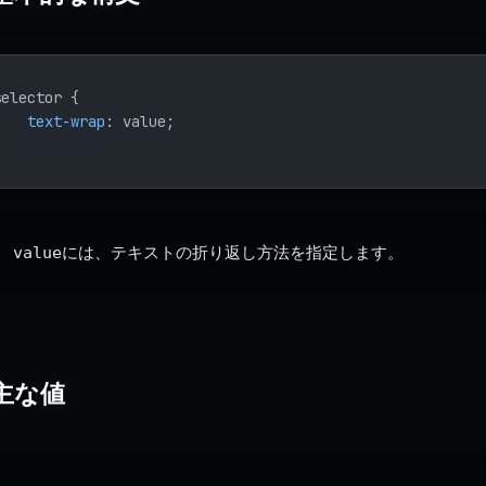
selector {
    text-wrap
: value;
}
value
には、テキストの折り返し方法を指定します。
主な値