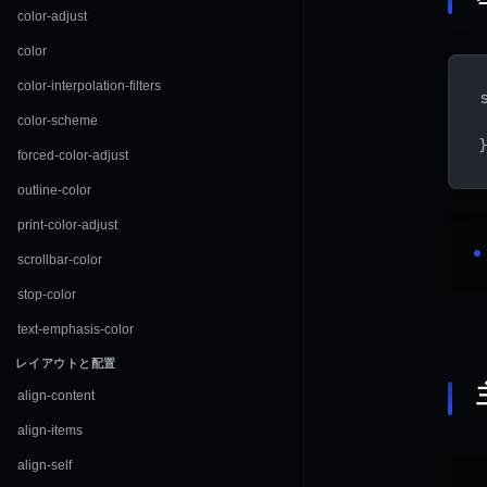
color-adjust
color
color-interpolation-filters
color-scheme
forced-color-adjust
outline-color
print-color-adjust
scrollbar-color
stop-color
text-emphasis-color
レイアウトと配置
align-content
align-items
align-self