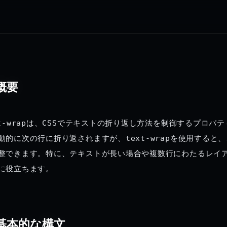
概要
t-wrap
は、
CSS
でテキストの折り返し方法を制御するプロパテ
動的に次の行に折り返されますが、
text-wrap
を使用すると、
整できます。特に、テキストが長い場合や複数行にわたるレイ
に役立ちます。
基本的な構文