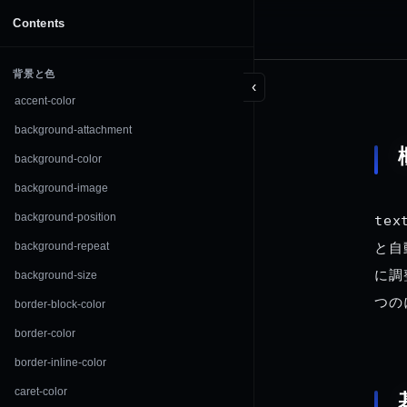
DOCUMENTATION
Contents
CSS
背景と色
‹
accent-color
background-attachment
background-color
background-image
background-position
tex
background-repeat
と自
に調
background-size
つの
border-block-color
border-color
border-inline-color
caret-color