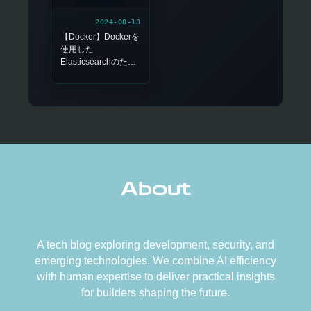
2024-08-13
【Docker】Dockerを
使用した
Elasticsearchのため
の
vm.max_map_count
の設定（WSL使用）
About
A tech blog exploring development, security, and
emerging technologies. We combine AI efficiency
with human expertise to deliver practical insights
for builders shaping the future.