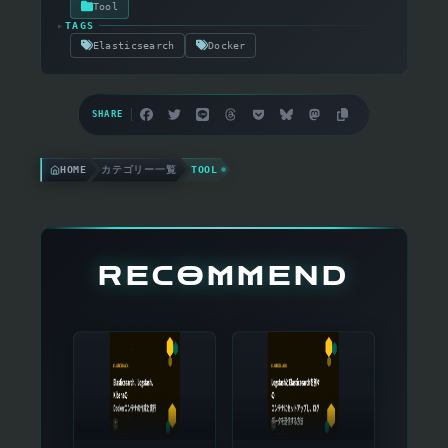
Tool
▸
TAGS
Elasticsearch
Docker
SHARE
HOME
カテゴリー一覧
TOOL
RECOMMEND