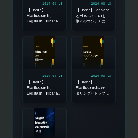
2024-08-13
2024-08-13
【Elastic】
【Elastic】Logstash
Elasticsearch、
とElasticsearchを
Logstash、Kibanaの
別々のコンテナにセ
Dockerコンテナの作
ットアップし、ログ
成と実行
データを送信する方
法
2024-08-13
2024-08-13
【Elastic】
【Elastic】
Elasticsearch、
Elasticsearchのモニ
Logstash、Kibanaの
タリングとトラブル
互換性マトリックス
シューティング