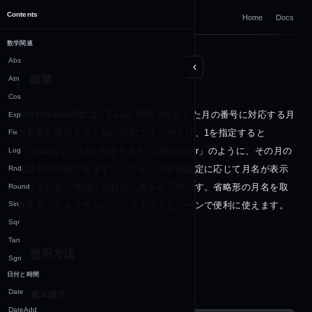
DOCUMENTATION
Contents
Home
Docs
Excel VBA
数学関連
Abs
‹
概要
Atn
Cos
MonthName
関数は、Excel VBAで指定した月の番号に対応する月
Exp
の名前を取得するための関数です。例えば、1を指定すると
Fix
「January」、12を指定すると「December」のように、その月の
Log
英語名が取得できます。システムの言語設定に応じて月名が表示
Rnd
されるため、地域に合わせた表示が可能です。省略形の月名を取
Round
得することもできるので、さまざまなシーンで便利に使えます。
Sin
Sqr
Tan
使用方法
Sgn
日付と時間
Date
基本構文
DateAdd