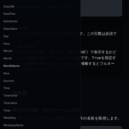
DateDiff
MonthName(month, [abbreviate])
DatePart
DateSerial
month
DateValue
月を表す数値（1から12）を指定します。この引数は必須で
Day
す。
Hour
abbreviate
Minute
月の名前を省略形（例えば、“Jan”や”Feb”）で表示するかど
うかを指定するオプションのブール値です。
True
を指定す
Month
ると省略形が表示され、
False
または省略するとフルネー
MonthName
ムが表示されます。
Now
Second
Time
使用例
TimeSerial
TimeValue
基本的な使用例 - 月のフルネームを取得
Timer
Weekday
以下の例では、
MonthName
関数を使って月の名前を取得します。
WeekdayName