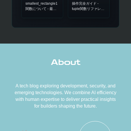
smallest_rectangle1
操作完全ガイド -
関数について - 最小
tuple関数リファレン
外接矩形（軸平行）
ス
の計算
About
A tech blog exploring development, security, and
emerging technologies. We combine AI efficiency
with human expertise to deliver practical insights
for builders shaping the future.