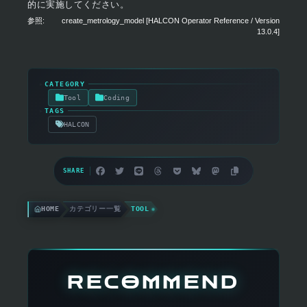
的に実施してください。
参照:
create_metrology_model [HALCON Operator Reference / Version
13.0.4]
▸
CATEGORY
Tool
Coding
▸
TAGS
HALCON
SHARE
HOME
カテゴリー一覧
TOOL
RECOMMEND