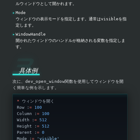
ルウィンドウとして開かれます。
Mode
ウィンドウの表示モードを指定します。通常は
visible
を指
定します。
WindowHandle
開かれたウィンドウのハンドルが格納される変数を指定しま
す。
具体例
次に、
dev_open_window
関数を使用してウィンドウを開
く簡単な例を示します。
*
 ウィンドウを開く
Row :
=
 100
Column :
=
 100
Width :
=
 512
Height :
=
 512
Parent :
=
 0
Mode :
=
 'visible'