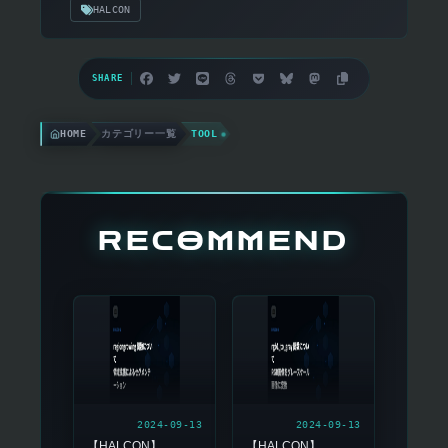
HALCON
SHARE
HOME
カテゴリー一覧
TOOL
RECOMMEND
2024-09-13
2024-09-13
【HALCON】
【HALCON】