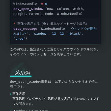
WindowHandle :
=
 0
dev_open_window
 (Row, Column, Width, 
Height, Parent, Mode, WindowHandle)
*
 画像を表示する（例: 簡単なメッセージを表示）
disp_message
 (WindowHandle, 
'ウィンドウが開か
れました'
, 
'window'
, 
12
, 
12
, 
'black'
, 
'true'
)
この例では、指定された位置とサイズでウィンドウを開き、
そのウィンドウにメッセージを表示しています。
応用例
dev_open_window
関数は、以下のようなシナリオで特に
有用です。
画像表示
画像処理プログラムで、処理結果を表示するためのウィンド
ウを開きます。
ユーザーインターフェース