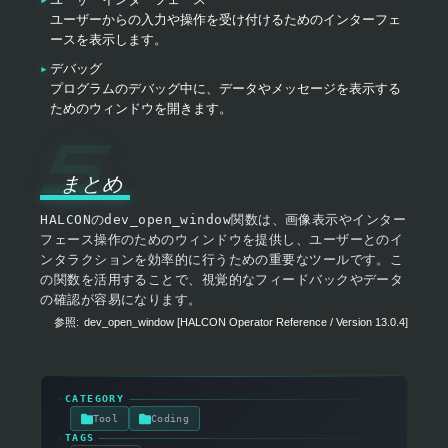
ユーザーからの入力や操作を受け付けるためのインターフェ
ースを表示します。
デバッグ
プログラムのデバッグ中に、データやメッセージを表示する
ためのウィンドウを開きます。
まとめ
HALCON
の
dev_open_window
関数は、画像表示やインター
フェース操作のためのウィンドウを提供し、ユーザーとのイ
ンタラクションを効率的に行うための重要なツールです。こ
の関数を活用することで、視覚的なフィードバックやデータ
の確認が容易になります。
参照:
dev_open_window [HALCON Operator Reference / Version 13.0.4]
▸
CATEGORY
Tool
Coding
▸
TAGS