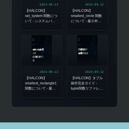
2024-09-12
2024-09-12
【HALCON】
【HALCON】
set_system 関数につ
smallest_circle 関数
いて - システムパラ
について - 最小外接
メータの設定
円の計算
2024-09-12
2024-09-12
【HALCON】
【HALCON】タプル
smallest_rectangle1
操作完全ガイド -
関数について - 最小
tuple関数リファレン
外接矩形（軸平行）
ス
の計算