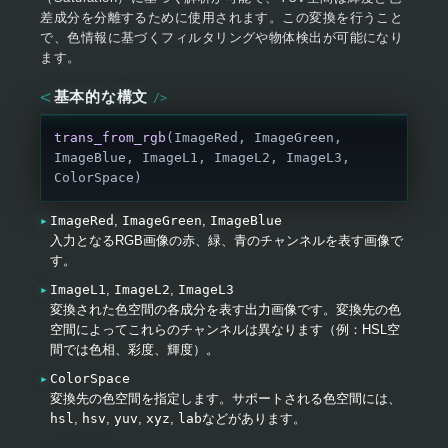
差成分を分離するために使用されます。この変換を行うこと
で、色情報に基づくフィルタリングや物体検出が可能になり
ます。
基本的な構文
trans_from_rgb
(ImageRed, ImageGreen, 
ImageBlue, ImageL1, ImageL2, ImageL3, 
ColorSpace)
ImageRed
,
ImageGreen
,
ImageBlue
入力となるRGB画像の赤、緑、青のチャンネルを表す画像で
す。
ImageL1
,
ImageL2
,
ImageL3
変換された色空間の各成分を表す出力画像です。変換先の色
空間によってこれらのチャンネルは異なります（例：HSL空
間では色相、彩度、輝度）。
ColorSpace
変換先の色空間を指定します。サポートされる色空間には、
hsl
,
hsv
,
yuv
,
xyz
,
lab
などがあります。