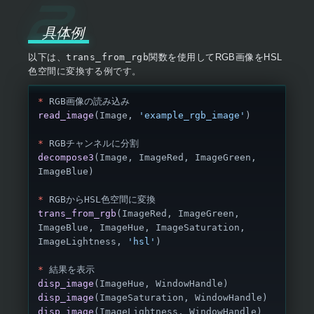
具体例
以下は、
trans_from_rgb
関数を使用してRGB画像をHSL
色空間に変換する例です。
*
 RGB画像の読み込み
read_image
(Image, 
'example_rgb_image'
)
*
 RGBチャンネルに分割
decompose3
(Image, ImageRed, ImageGreen, 
ImageBlue)
*
 RGBからHSL色空間に変換
trans_from_rgb
(ImageRed, ImageGreen, 
ImageBlue, ImageHue, ImageSaturation, 
ImageLightness, 
'hsl'
)
*
 結果を表示
disp_image
(ImageHue, WindowHandle)
disp_image
(ImageSaturation, WindowHandle)
disp_image
(ImageLightness, WindowHandle)