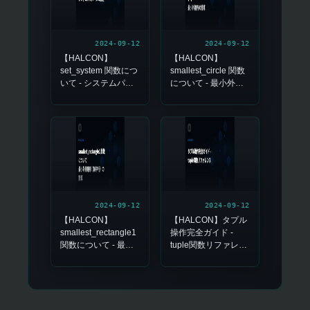
2024-09-12
2024-09-12
【HALCON】
【HALCON】
set_system 関数につ
smallest_circle 関数
いて - システムパラ
について - 最小外接
メータの設定
円の計算
2024-09-12
2024-09-12
【HALCON】
【HALCON】タプル
smallest_rectangle1
操作完全ガイド -
関数について - 最小
tuple関数リファレン
外接矩形（軸平行）
ス
の計算