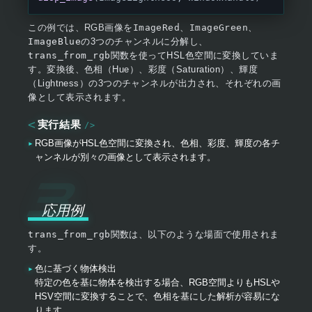
この例では、RGB画像を
ImageRed
、
ImageGreen
、
ImageBlue
の3つのチャンネルに分解し、
trans_from_rgb
関数を使ってHSL色空間に変換していま
す。変換後、色相（Hue）、彩度（Saturation）、輝度
（Lightness）の3つのチャンネルが出力され、それぞれの画
像として表示されます。
実行結果
RGB画像がHSL色空間に変換され、色相、彩度、輝度の各チ
ャンネルが別々の画像として表示されます。
応用例
trans_from_rgb
関数は、以下のような場面で使用されま
す。
色に基づく物体検出
特定の色を基に物体を検出する場合、RGB空間よりもHSLや
HSV空間に変換することで、色相を基にした解析が容易にな
ります。