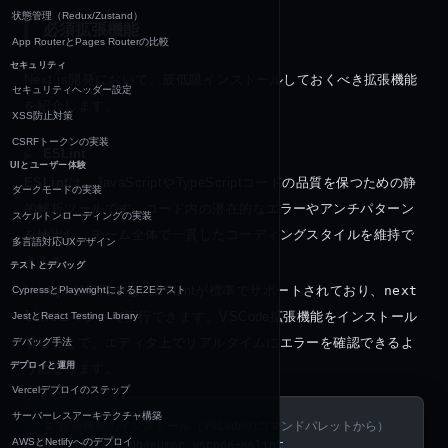
状態管理（Redux/Zustand）
必須拡張機能
App RouterとPages Routerの比較
セキュリティ
Next.js開発において、最低限インストールしておくべき拡張機能
セキュリティヘッダー設定
を紹介します。
XSS防止対策
CSRFトークンの実装
ESLint
UIとユーザー体験
ESLint
は、JavaScriptやTypeScriptコードの品質を保つための静
ダークモードの実装
的解析ツールです。コード内の潜在的なエラーやアンチパターン
スケルトンローディングの実装
を検出し、チーム全体で一貫したコーディングスタイルを維持で
多言語対応UXデザイン
きます。
テストとデバッグ
Next.js 11以降では、ESLintが標準でサポートされており、
next 
CypressとPlaywrightによるE2Eテスト
lint
コマンドで実行できます。VSCode拡張機能をインストール
JestとReact Testing Library
することで、エディタ上でリアルタイムにエラーを確認できるよ
デバッグ手法
デプロイと運用
うになります。
Vercelデプロイのステップ
サーバーレスアーキテクチャ構築
# 拡張機能のインストール（VSCodeのコマンドパレットから）
AWSとNetlifyへのデプロイ
ext
 install
 dbaeumer.vscode-eslint