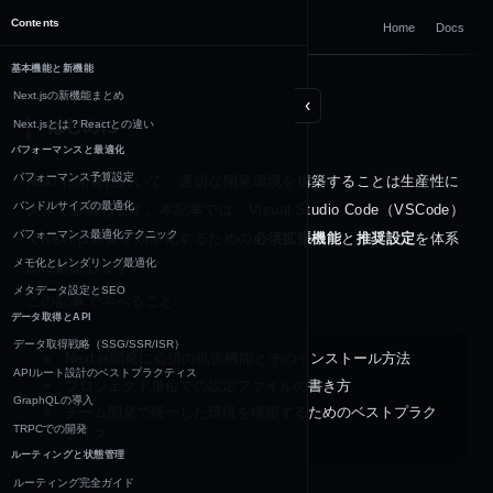
DOCUMENTATION
Contents
Home
Docs
Next.js
基本機能と新機能
Next.jsの新機能まとめ
‹
はじめに
Next.jsとは？Reactとの違い
パフォーマンスと最適化
パフォーマンス予算設定
Next.js開発において、適切な開発環境を構築することは生産性に
バンドルサイズの最適化
大きく影響します。本記事では、Visual Studio Code（VSCode）
パフォーマンス最適化テクニック
でNext.js開発を効率化するための
必須拡張機能
と
推奨設定
を体系
メモ化とレンダリング最適化
的に解説します。
メタデータ設定とSEO
この記事で学べること:
データ取得とAPI
データ取得戦略（SSG/SSR/ISR）
Next.js開発に必須の拡張機能とそのインストール方法
APIルート設計のベストプラクティス
プロジェクト単位での設定ファイルの書き方
GraphQLの導入
チーム開発で統一した環境を構築するためのベストプラク
TRPCでの開発
ティス
ルーティングと状態管理
ルーティング完全ガイド