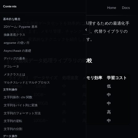
DOCUMENTATION
Contents
Home
Docs
Python
基本的な概念
Pandasで大規模データセットを効率的に処理するための最適化手
2Dゲーム: Pygame 基本
‹
法を解説します。メモリ管理、チャンク処理、代替ライブラリの
抽象基底クラス
活用まで、実践的なテクニックを紹介します。
argparse の使い方
Async/Await の基礎
デバッグの基本
大規模データ処理ライブラリの比較
デコレータ
メタクラスとは
ライブラリ
データサイズ
処理速度
メモリ効率
学習コスト
マルチスレッドとマルチプロセス
Pandas
~10GB
中
低
低
文字列操作
Dask
10GB~
中
高
中
文字列操作: chr 関数
Polars
~100GB
高
高
中
文字列をバイト列に変換
PySpark
TB~
高
高
高
文字列のフォーマット方法
Vaex
100GB~
高
高
中
文字列の逆転
文字列の分割
データ操作