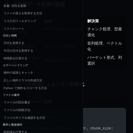
大規模データ処理の課題
辞書: 項目を追加
リストの長さを取得する方法
課題
原因
解決策
リストのフィルタリング
全データをメモリにロ
チャンク処理、型最
リストのソート
メモリ不足
ード
適化
日付と時間
並列処理、ベクトル
日付を加算する
処理速度の低下
単一スレッド処理
化
今日の日付を取得する
ファイル読み込み
パーケット形式、列
時間差を計算する
I/Oボトルネック
時間
選択
エラーハンドリング
例外の追跡とキャッチ
正しい例外クラスの作成方法
チャンク処理によるメモリ効率化
Python で例外をスローする方法
ファイル操作
基本的なチャンク処理
ファイルの読み書き
ファイルの削除方法
import
 pandas 
as
 pd
ファイルサイズを確認する方法
数学と数値操作
def
 process_large_csv
(filepath: 
str
, chunk_size: 
絶対値を計算する