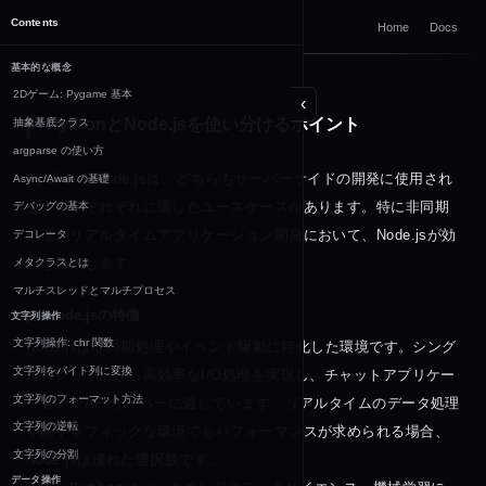
DOCUMENTATION
Contents
Home
Docs
Python
基本的な概念
2Dゲーム: Pygame 基本
‹
PythonとNode.jsを使い分けるポイント
抽象基底クラス
argparse の使い方
Python
とNode.jsは、どちらもサーバーサイドの開発に使用され
Async/Await の基礎
ますが、それぞれに適したユースケースがあります。特に非同期
デバッグの基本
処理やリアルタイムアプリケーション開発において、Node.jsが効
デコレータ
果を発揮します。
メタクラスとは
マルチスレッドとマルチプロセス
Node.jsの特徴
文字列操作
文字列操作: chr 関数
Node.jsは非同期処理やイベント駆動に特化した環境です。シング
文字列をバイト列に変換
ルスレッドながら高効率なI/O処理を実現し、チャットアプリケー
文字列のフォーマット方法
ションやAPIサーバーに適しています。リアルタイムのデータ処理
文字列の逆転
や高トラフィックな環境でもパフォーマンスが求められる場合、
文字列の分割
Node.jsは優れた選択肢です。

データ操作