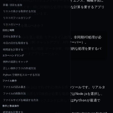
一方、
Python
はバックエンドやデータサイエンス、機械学習に
辞書: 項目を追加
おいて強力です。特に同期的な処理や複雑な計算を要するアプリ
リストの長さを取得する方法
ケーションに向いています。
リストのフィルタリング
リストのソート
どちらを選ぶべきか？
日付と時間
日付を加算する
Node.jsを選ぶ場面: リアルタイム処理、非同期I/O処理が必
要なとき（例: チャットアプリ、APIサーバー）。
今日の日付を取得する
Python
を選ぶ場面: データ分析、同期的な処理を要するバ
時間差を計算する
ックエンドアプリケーション。
エラーハンドリング
例外の追跡とキャッチ
正しい例外クラスの作成方法
まとめ
Python で例外をスローする方法
ファイル操作
Python
とNode.jsはそれぞれに強みを持つツールです。リアルタ
ファイルの読み書き
イム処理や高効率なI/O操作が必要な場面ではNode.jsを選択し、
ファイルの削除方法
データ処理や複雑なバックエンドに対しては
Python
が最適で
ファイルサイズを確認する方法
数学と数値操作
す。
絶対値を計算する