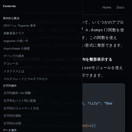
DOCUMENTATION
Contents
Home
Docs
Python
基本的な概念
Python
でJSONを整形表示する方法について、いくつかのアプロ
2Dゲーム: Pygame 基本
‹
ーチがあります。最も一般的な方法は、
json.dumps()
関数を使
抽象基底クラス
い、
indent
パラメータを指定することです。この関数を使え
argparse の使い方
ば、JSONデータを簡単に人間が読みやすい形式に整形できます。
Async/Await の基礎
デバッグの基本
基本的な使用例 -
json.dumps()
でJSONを整形表示する
デコレータ
Python
の標準ライブラリに含まれている
json
モジュールを使え
メタクラスとは
ば、次のようにしてJSONデータを整形表示できます。
マルチスレッドとマルチプロセス
文字列操作
import
 json
文字列操作: chr 関数
# JSON文字列をロード
文字列をバイト列に変換
data 
=
 '{"name": "John", "age": 30, "city": "New 
文字列のフォーマット方法
York"}'
parsed_data 
=
 json.loads(data)
文字列の逆転
# 整形表示
文字列の分割
print
(json.dumps(parsed_data, 
indent
=
4
))
データ操作