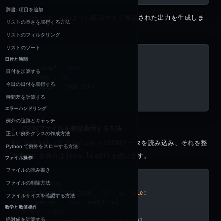
辞書: 項目を追加
このコードは、次のように読みやすく整形された出力を生成しま
リストの長さを取得する方法
す。
リストのフィルタリング
リストのソート
{
日付と時間
    "name"
: 
"John"
,
日付を加算する
    "age"
: 
30
,
今日の日付を取得する
    "city"
: 
"New York"
}
時間差を計算する
エラーハンドリング
例外の追跡とキャッチ
JSONファイルを整形表示する方法
正しい例外クラスの作成方法
Python
を使ってファイルからJSONデータを読み込み、それを整
Python で例外をスローする方法
形表示する場合は
json.load()
を使います。
ファイル操作
ファイルの読み書き
import
 json
ファイルの削除方法
with
 open
(
'data.json'
, 
'r'
) 
as
 file
:
ファイルサイズを確認する方法
    parsed 
=
 json.load(
file
)
数学と数値操作
# 整形して表示
絶対値を計算する