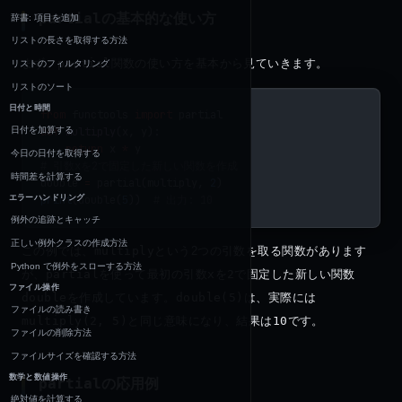
partial
の基本的な使い方
辞書: 項目を追加
リストの長さを取得する方法
まず、
partial
関数の使い方を基本から見ていきます。
リストのフィルタリング
リストのソート
日付と時間
from
 functools 
import
 partial
def
 multiply
(x, y):
日付を加算する
    return
 x 
*
 y
今日の日付を取得する
# 引数xを2で固定した新しい関数を作成
時間差を計算する
double 
=
 partial(multiply, 
2
)
print
(double(
5
))  
# 出力: 10
エラーハンドリング
例外の追跡とキャッチ
正しい例外クラスの作成方法
この例では、
multiply
という2つの引数を取る関数があります
Python で例外をスローする方法
が、
partial
を使って最初の引数
x
を
2
で固定した新しい関数
ファイル操作
double
を作成しています。
double(5)
は、実際には
ファイルの読み書き
multiply(2, 5)
と同じ意味になり、結果は
10
です。
ファイルの削除方法
ファイルサイズを確認する方法
数学と数値操作
partial
の応用例
絶対値を計算する