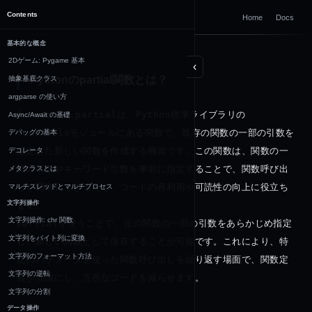
DOCUMENTATION
Contents
Home
Docs
Python
基本的な概念
2Dゲーム: Pygame 基本
‹
Pythonのpartial関数とは？
抽象基底クラス
argparse の使い方
functools.partial
は、
Python
標準ライブラリの
Async/Await の基礎
functools
モジュールにある関数で、既存の関数の一部の引数を
デバッグの基本
固定した新しい関数を作成する機能です。この関数は、関数の一
デコレータ
部の引数やキーワード引数を事前に指定することで、関数呼び出
メタクラスとは
しを簡略化できるため、コードの再利用や可読性の向上に役立ち
マルチスレッドとマルチプロセス
文字列操作
文字列操作: chr 関数
partial
を使うことで、元の関数の一部の引数をあらかじめ指定
文字列をバイト列に変換
し、新しい関数として保存することが可能です。これにより、特
文字列のフォーマット方法
定のパラメータを使った関数呼び出しを繰り返す場面で、関数定
文字列の逆転
義を簡潔にし、冗長なコードを減らせます。
文字列の分割
データ操作