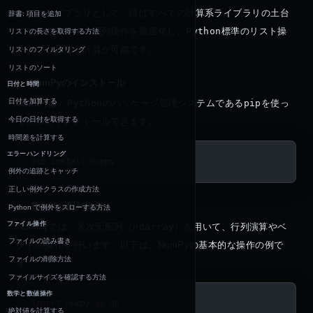
となるライブラリとして、ほぼすべての計算系ライブラリの土台
辞書: 項目を追加
になっています。配列操作を最適化し、
Python
標準のリスト操
リストの長さを取得する方法
作よりも高速な計算が可能です。
リストのフィルタリング
リストのソート
NumPyのインストール
日付と時間
日付を加算する
NumPyは、
Python
のパッケージ管理システムである
pip
を使っ
今日の日付を取得する
て簡単にインストールできます。
時間差を計算する
エラーハンドリング
pip
 install
 numpy
例外の追跡とキャッチ
正しい例外クラスの作成方法
基本的な配列操作
Python で例外をスローする方法
ファイル操作
NumPyでは、多次元配列（
ndarray
）を用いて、行列演算やベ
ファイルの読み書き
クトル操作を行います。以下は、NumPyの基本的な操作の例で
ファイルの削除方法
す。
ファイルサイズを確認する方法
数学と数値操作
import
 numpy 
as
 np
絶対値を計算する