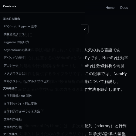
DOCUMENTATION
Contents
Home
Docs
Python
基本的な概念
2Dゲーム: Pygame 基本
‹
はじめに
抽象基底クラス
argparse の使い方
Python
は、科学技術計算において非常に人気のある言語であ
Async/Await の基礎
り、その中心に位置するのが
NumPy
と
SciPy
です。NumPyは効率
デバッグの基本
的な配列処理や行列演算をサポートし、SciPyは数値解析や高度
デコレータ
な数学的操作を提供するライブラリです。この記事では、NumPy
メタクラスとは
とSciPyを使った行列演算や数値解析の基礎について解説し、
マルチスレッドとマルチプロセス
文字列操作
Python
による科学技術計算の力を引き出す方法を紹介します。
文字列操作: chr 関数
文字列をバイト列に変換
NumPyとは？
文字列のフォーマット方法
文字列の逆転
NumPy
（Numerical 
Python
）は、多次元配列（ndarray）と行列
文字列の分割
演算を効率的に扱うためのライブラリです。科学技術計算の基盤
データ操作