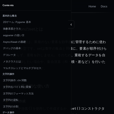
DOCUMENTATION
Contents
Home
Docs
Python
基本的な概念
2Dゲーム: Pygame 基本
‹
Pythonのsetとは
抽象基底クラス
argparse の使い方
Python
のsetは、重複のない要素を効率的に管理するために使わ
Async/Await の基礎
れるデータ型です。setは数学の集合と同様に、要素が順序付けら
デバッグの基本
れておらず、重複を許しません。そのため、重複するデータを自
デコレータ
動的に排除したい場合や、集合演算（和・積・差など）を行いた
メタクラスとは
い場合に非常に便利です。
マルチスレッドとマルチプロセス
文字列操作
文字列操作: chr 関数
setの基本的な使い方
文字列をバイト列に変換
文字列のフォーマット方法
文字列の逆転
setの作成
文字列の分割
setは、中括弧
{}
を使用して作成するか、
set()
コンストラクタ
データ操作