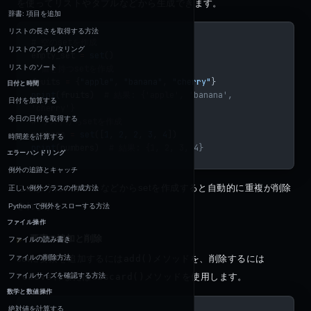
を使ってリストやタプルなどから生成できます。
辞書: 項目を追加
リストの長さを取得する方法
# 空のsetを作成
リストのフィルタリング
empty_set 
=
 set
()
リストのソート
# 値を持つsetを作成
fruits 
=
 {
"apple"
, 
"banana"
, 
"cherry"
}
日付と時間
print
(fruits)  
# 結果: {'apple', 'banana', 
日付を加算する
'cherry'}
今日の日付を取得する
# リストからsetを作成
numbers 
=
 set
([
1
, 
2
, 
2
, 
3
, 
4
])
時間差を計算する
print
(numbers)  
# 結果: {1, 2, 3, 4}
エラーハンドリング
例外の追跡とキャッチ
このように、リストなどからsetを作成すると自動的に重複が削除
正しい例外クラスの作成方法
されます。
Python で例外をスローする方法
ファイル操作
要素の追加と削除
ファイルの読み書き
ファイルの削除方法
setに要素を追加するには
add()
メソッドを、削除するには
ファイルサイズを確認する方法
remove()
または
discard()
メソッドを使用します。
数学と数値操作
絶対値を計算する