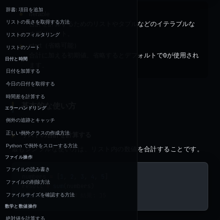
辞書: 項目を追加
iterable
リストの長さを取得する方法
合計を計算するためのリストやタプルなどのイテラブルな
オブジェクト。
リストのフィルタリング
start（省略可能）
リストのソート
合計に加える初期値。省略するとデフォルトで
0
が使用され
日付と時間
ます。
日付を加算する
今日の日付を取得する
時間差を計算する
基本的な使い方
エラーハンドリング
例外の追跡とキャッチ
正しい例外クラスの作成方法
リストの合計を計算する
Python で例外をスローする方法
最もシンプルな使い方は、リスト内の数値を合計することです。
ファイル操作
ファイルの読み書き
numbers 
=
 [
1
, 
2
, 
3
, 
4
, 
5
]
ファイルの削除方法
result 
=
 sum
(numbers)
print
(result)  
# 結果: 15
ファイルサイズを確認する方法
数学と数値操作
絶対値を計算する