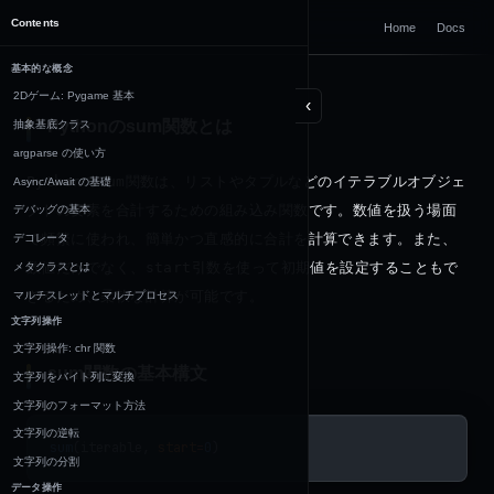
DOCUMENTATION
Contents
Home
Docs
Python
基本的な概念
2Dゲーム: Pygame 基本
‹
Pythonのsum関数とは
抽象基底クラス
argparse の使い方
Python
の
sum
関数は、リストやタプルなどのイテラブルオブジェ
Async/Await の基礎
クトの要素を合計するための組み込み関数です。数値を扱う場面
デバッグの基本
で頻繁に使われ、簡単かつ直感的に合計を計算できます。また、
デコレータ
数値だけでなく、
start
引数を使って初期値を設定することもで
メタクラスとは
きるため、柔軟な計算が可能です。
マルチスレッドとマルチプロセス
文字列操作
文字列操作: chr 関数
sum関数の基本構文
文字列をバイト列に変換
文字列のフォーマット方法
文字列の逆転
sum
(iterable, 
start
=
0
)
文字列の分割
データ操作