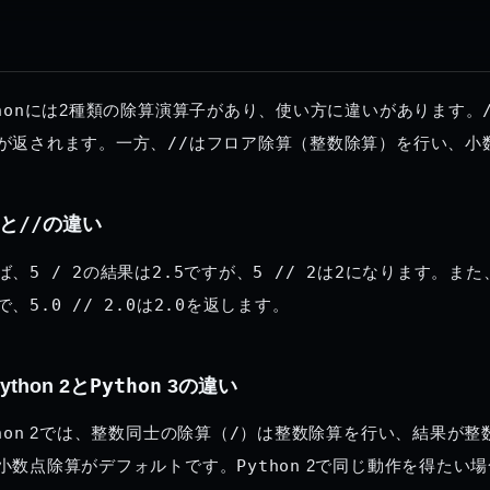
hon
には2種類の除算演算子があり、使い方に違いがあります。
が返されます。一方、
//
は
フロア除算
（整数除算）を行い、小
と
//
の違い
ば、
5 / 2
の結果は
2.5
ですが、
5 // 2
は
2
になります。また
で、
5.0 // 2.0
は
2.0
を返します。
ython 2と
Python
3の違い
hon
 2では、整数同士の除算（
/
）は
整数除算
を行い、結果が整
小数点除算がデフォルトです。
Python
 2で同じ動作を得たい