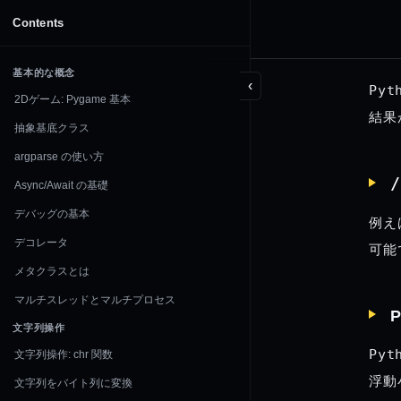
DOCUMENTATION
Contents
Python
基本的な概念
‹
Pyt
2Dゲーム: Pygame 基本
結果
抽象基底クラス
argparse の使い方
/
Async/Await の基礎
デバッグの基本
例え
デコレータ
可能
メタクラスとは
マルチスレッドとマルチプロセス
P
文字列操作
Pyt
文字列操作: chr 関数
浮動
文字列をバイト列に変換