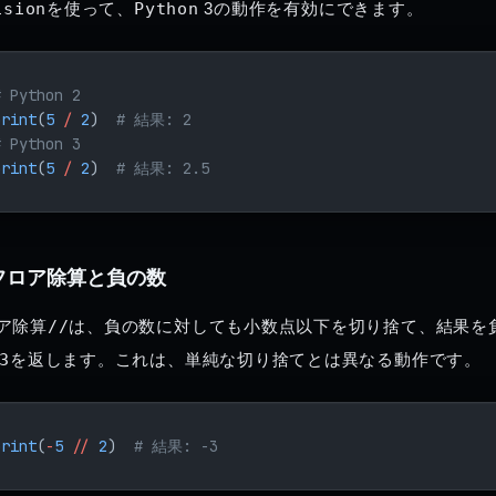
ision
を使って、
Python
 3の動作を有効にできます。
# Python 2
print
(
5
 /
 2
)  
# 結果: 2
# Python 3
print
(
5
 /
 2
)  
# 結果: 2.5
フロア除算と負の数
ア除算
//
は、負の数に対しても小数点以下を切り捨て、結果を
3
を返します。これは、単純な切り捨てとは異なる動作です。
print
(
-
5
 //
 2
)  
# 結果: -3