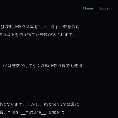
Home
Docs
/
は
浮動小数点除算
を行い、必ず小数を含む
数点以下を切り捨てた整数が返されます。
、
//
は整数だけでなく浮動小数点数でも使用
数になります。しかし、
Python
 3では常に
場合、
from __future__ import 