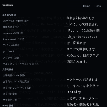
DOCUMENTATION
Contents
Home
Docs
Python
基本的な概念
Python
では、コードの可読性を重視した命名規則が存在しま
2Dゲーム: Pygame 基本
‹
す。これらのルールは、
Python
コミュニティによって推奨され
抽象基底クラス
る
PEP8
スタイルガイドに基づいています。
Python
では変数や関
argparse の使い方
数は、スネークケース（
lower_case_with_underscores
）
Async/Await の基礎
で命名することが推奨されています。例えば、変数名は
デバッグの基本
my_variable
のように小文字とアンダースコアで区切ります。
デコレータ
これにより、コードが一目で理解しやすくなるため、他のプログ
メタクラスとは
ラミング言語よりも統一されたスタイルが強調されます。
マルチスレッドとマルチプロセス
文字列操作
スネークケース（snake_case）
文字列操作: chr 関数
Python
では変数や関数名は、すべてスネークケースで記述しま
文字列をバイト列に変換
す。これは単語間をアンダースコアで区切り、すべてを小文字で
文字列のフォーマット方法
表記する方法です。例えば、
calculate_total
や
文字列の逆転
get_user_input
といった関数名が該当します。スネークケー
文字列の分割
スは可読性を高め、複数の単語が使われる変数名や関数名を視覚
データ操作