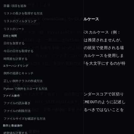
的にわかりやすくします。
辞書: 項目を追加
リストの長さを取得する方法
キャメルケース（camelCase）やパスカルケース
リストのフィルタリング
（PascalCase）
リストのソート
キャメルケース（例：
myVariable
）やパスカルケース（例：
日付と時間
MyVariable
）は、一般的には
Python
では推奨されませんが、
日付を加算する
既存のコードとの互換性を保つために特定の状況で使用される場
今日の日付を取得する
合があります。例えば、クラス名にはパスカルケースを使用しま
時間差を計算する
す。
MyClass
のように、単語の最初の文字を大文字にするのが特
エラーハンドリング
徴です。
例外の追跡とキャッチ
正しい例外クラスの作成方法
定数（constants）
Python で例外をスローする方法
定数はすべて大文字で命名し、単語間はアンダースコアで区切り
ファイル操作
ます。例えば、
MAX_SIZE
や
DEFAULT_TIMEOUT
のように記述し
ファイルの読み書き
ます。この規則は、定数が動的に変更されるべきではないことを
ファイルの削除方法
明示するためです。
ファイルサイズを確認する方法
数学と数値操作
一貫性の重要性
絶対値を計算する