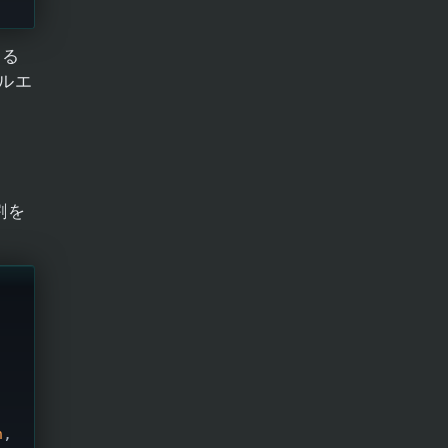
する
ルエ
割を
n
, 