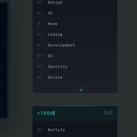
Design
03
─
AI
04
─
News
05
─
coding
06
─
Development
07
─
OS
08
─
Security
09
─
Device
10
─
>
TAGS
[10]
Netlify
00
─