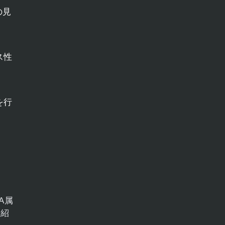
の見
ス性
を行
A属
を紹