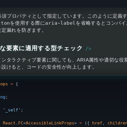
必須プロパティとして指定しています。このように定義
tton
aria-label
を使用する際に
を省略するとコンパイ
設定漏れを防ぎます。
な要素に適用する型チェック
ンタラクティブ要素に関しても、ARIA属性や適切な役
を設けると、コードの安全性が向上します。
rops
 =
 {
ing
;
|
 '_self'
;
:
 React
.
FC
<
AccessibleLinkProps
> 
=
 ({ 
href
, 
childre