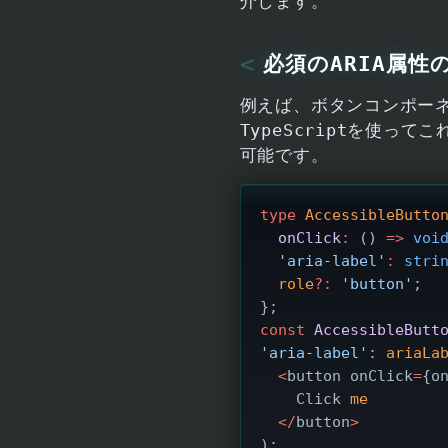
介します。
必須のARIA属性
例えば、ボタンコンポーネ
TypeScript
を使ってこ
可能です。
type
 AccessibleButto
  onClick
:
 () 
=>
 voi
  'aria-label'
:
 stri
  role
?:
 'button'
;  
};
const
 AccessibleButt
'aria-label'
: 
ariaLa
  <
button onClick
=
{o
    Click 
me
  </
button
>
);