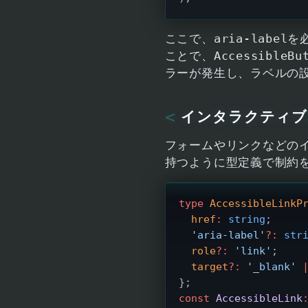
aria-label
ここで、
を
AccessibleBu
ことで、
ラーが発生し、ラベルの
インタラクティブ
フォームやリンクなどのイ
持つように型定義で制約
type
 AccessibleLinkP
  href
:
 string
;
  'aria-label'
?:
 str
  role
?:
 'link'
;
  target
?:
 '_blank'
 
};
const
 AccessibleLink