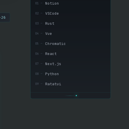
Notion
01
─
VSCode
02
─
-26
Rust
03
─
Vue
04
─
Chromatic
05
─
React
06
─
Next.js
07
─
Python
08
─
Ratatui
09
─