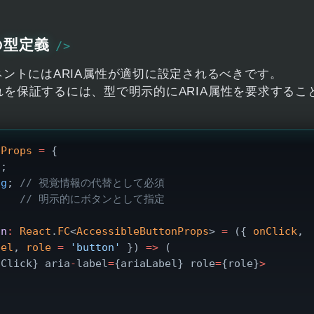
の型定義
ントにはARIA属性が適切に設定されるべきです。
れを保証するには、型で明示的にARIA属性を要求するこ
nProps
 =
 {
d
;
ng
; 
// 視覚情報の代替として必須
    
// 明示的にボタンとして指定
on
:
 React
.
FC
<
AccessibleButtonProps
> 
=
 ({ 
onClick
, 
bel
, 
role
 =
 'button'
 }) 
=>
 (
nClick} aria
-
label
=
{ariaLabel} role
=
{role}
>