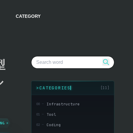
CATEGORY
型
ル
>
CATEGORIES
[11]
Infrastructure
00
─
Tool
01
─
NG
Coding
02
─