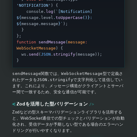
'NOTIFICATION'
) {
    console.
log
(
`[Notification] 
${
message
.
level
.
toUpperCase
()
}: 
${
message
.
message
}`
);
  }
};
function
 sendMessage
(
message
:
WebSocketMessage
) {
  ws.
send
(
JSON
.
stringify
(message));
}
sendMessage
関数では、
WebSocketMessage
型で定義さ
れたデータを
JSON.stringify
で文字列化して送信してい
ます。これにより、メッセージ構造がクライアントとサーバ
ー間で一致するため、安全な通信が可能です。
Zodを活用した型バリデーション
Zodなどの型スキーマバリデーションライブラリを活用する
と、WebSocket通信での型チェックとバリデーションが自動
化され、受信データが予期しない型である場合のエラーハン
ドリングが行いやすくなります。