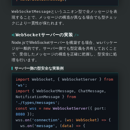
WebSocketMessage
というユニオン型で全メッセージを表
現することで、メッセージの構造が異なる場合でも型チェッ
クにより一貫性が保たれます。
WebSocketサーバーの実装
Node.jsでWebSocketサーバーを構築する場合、
ws
パッケー
ジが一般的です。サーバー側でも型定義を共有しておくこと
で、受信したメッセージの構造を正確に把握し、型安全に処
理を行います。
サーバー側の型安全な実装例
import
 WebSocket, { WebSocketServer } 
from
'ws'
;
import
 { WebSocketMessage, ChatMessage, 
NotificationMessage } 
from
'./types/messages'
;
const
 wss
 =
 new
 WebSocketServer
({ port: 
8080
 });
wss.
on
(
'connection'
, (
ws
:
 WebSocket
) 
=>
 {
  ws.
on
(
'message'
, (
data
) 
=>
 {