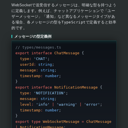
WebSocketで送受信するメッセージは、明確な型を持つよう
に定義します。例えば、チャットアプリケーションで「ユー
ザーメッセージ」「通知」など異なるメッセージタイプがあ
る場合、各メッセージの型を
TypeScript
で定義すると効率
的です。
メッセージの型定義例
// types/messages.ts
export
 interface
 ChatMessage
 {
  type
:
 'CHAT'
;
  userId
:
 string
;
  message
:
 string
;
  timestamp
:
 number
;
}
export
 interface
 NotificationMessage
 {
  type
:
 'NOTIFICATION'
;
  message
:
 string
;
  level
:
 'info'
 |
 'warning'
 |
 'error'
;
  timestamp
:
 number
;
}
export
 type
 WebSocketMessage
 =
 ChatMessage
|
 NotificationMessage
;