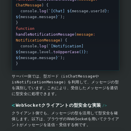
ChatMessage
) {
  console.
log
(
`[Chat] ${
message
.
userId
}: 
${
message
.
message
}`
);
}
function
handleNotificationMessage
(
message
:
NotificationMessage
) {
  console.
log
(
`[Notification] 
${
message
.
level
.
toUpperCase
()
}: 
${
message
.
message
}`
);
}
サーバー側では、型ガード（
isChatMessage
や
isNotificationMessage
）を利用して、メッセージの型
を識別しています。これにより、受信したメッセージを適切
に型安全に処理できます。
WebSocketクライアントの型安全な実装
クライアント側でも、メッセージの型を活用して型安全を確
保します。以下は、ブラウザのWebSocketを用いてクライア
ントがメッセージを送信・受信する例です。