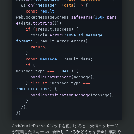
  ws.
on
(
'message'
, (
data
) 
=>
 {
    const
 result
 =
WebSocketMessageSchema.
safeParse
(
JSON
.
pars
e
(data.
toString
()));
    if
 (
!
result.success) {
      console.
error
(
'Invalid message 
format:'
, result.error.errors);
      return
;
    }
    const
 message
 =
 result.data;
    if
 (
message.type 
===
 'CHAT'
) {
      handleChatMessage
(message);
    } 
else
 if
 (message.type 
===
'NOTIFICATION'
) {
      handleNotificationMessage
(message);
    }
  });
});
Zodの
safeParse
メソッドを使用すると、受信メッセージ
が定義したスキーマに合致しているかどうかを安全に確認で