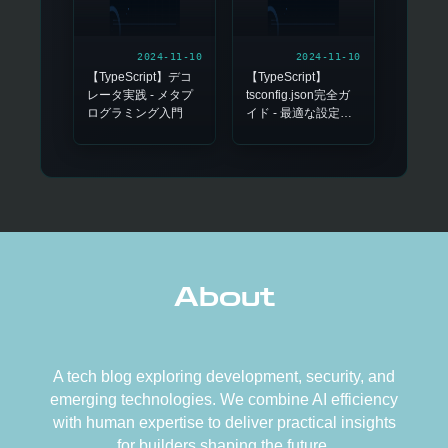
2024-11-10
2024-11-10
【TypeScript】デコ
【TypeScript】
レータ実践 - メタプ
tsconfig.json完全ガ
ログラミング入門
イド - 最適な設定解
説
About
A tech blog exploring development, security, and
emerging technologies. We combine AI efficiency
with human expertise to deliver practical insights
for builders shaping the future.