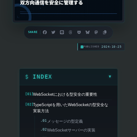
SHARE
2024-10-25
PUBLISHED
INDEX
▼
WebSocketにおける型安全の重要性
TypeScriptを用いたWebSocketの型安全な
実装方法
メッセージの型定義
WebSocketサーバーの実装