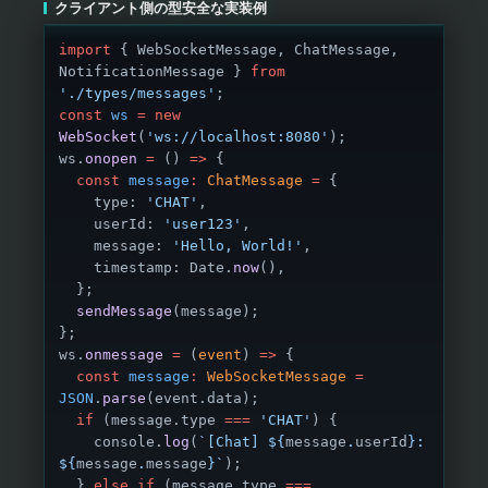
クライアント側の型安全な実装例
import
 { WebSocketMessage, ChatMessage, 
NotificationMessage } 
from
'./types/messages'
;
const
 ws
 =
 new
WebSocket
(
'ws://localhost:8080'
);
ws.
onopen
 =
 () 
=>
 {
  const
 message
:
 ChatMessage
 =
 {
    type: 
'CHAT'
,
    userId: 
'user123'
,
    message: 
'Hello, World!'
,
    timestamp: Date.
now
(),
  };
  sendMessage
(message);
};
ws.
onmessage
 =
 (
event
) 
=>
 {
  const
 message
:
 WebSocketMessage
 =
JSON
.
parse
(event.data);
  if
 (message.type 
===
 'CHAT'
) {
    console.
log
(
`[Chat] ${
message
.
userId
}: 
${
message
.
message
}`
);
  } 
else
 if
 (message.type 
===