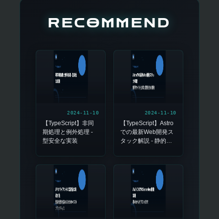
RECOMMEND
2024-11-10
2024-11-10
【TypeScript】非同
【TypeScript】Astro
期処理と例外処理 -
での最新Web開発ス
型安全な実装
タック解説 - 静的サ
イト生成と型安全な
開発