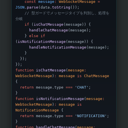
    const
 message
:
 WebSocketMessage
 =
JSON
.
parse
(data.
toString
());
    // 型ガードでメッセージタイプを判別し、処理を
分岐
    if
 (
isChatMessage
(message)) {
      handleChatMessage
(message);
    } 
else
 if
(
isNotificationMessage
(message)) {
      handleNotificationMessage
(message);
    }
  });
});
function
 isChatMessage
(
message
:
WebSocketMessage
)
:
 message
 is
 ChatMessage
{
  return
 message.type 
===
 'CHAT'
;
}
function
 isNotificationMessage
(
message
:
WebSocketMessage
)
:
 message
 is
NotificationMessage
 {
  return
 message.type 
===
 'NOTIFICATION'
;
}
function
 handleChatMessage
(
message
: