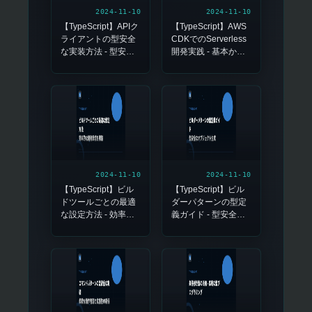
2024-11-10
2024-11-10
【TypeScript】APIク
【TypeScript】AWS
ライアントの型安全
CDKでのServerless
な実装方法 - 型安全
開発実践 - 基本から
性を高めるためのベ
デプロイまで
ストプラクティス
2024-11-10
2024-11-10
【TypeScript】ビル
【TypeScript】ビル
ドツールごとの最適
ダーパターンの型定
な設定方法 - 効率的
義ガイド - 型安全な
な開発環境を構築
オブジェクト生成