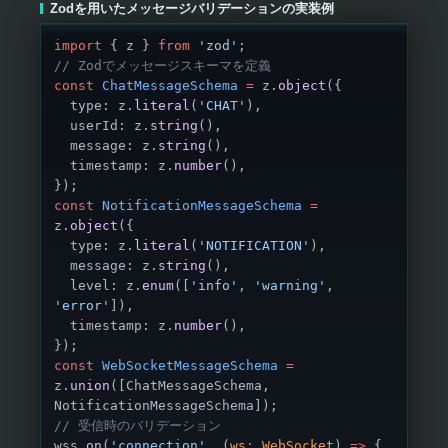
Zodを用いたメッセージバリデーションの実装例
import
 { z } 
from
 'zod'
;
// Zodでメッセージスキーマを定義
const
 ChatMessageSchema
 =
 z.
object
({
  type: z.
literal
(
'CHAT'
),
  userId: z.
string
(),
  message: z.
string
(),
  timestamp: z.
number
(),
});
const
 NotificationMessageSchema
 =
z.
object
({
  type: z.
literal
(
'NOTIFICATION'
),
  message: z.
string
(),
  level: z.
enum
([
'info'
, 
'warning'
, 
'error'
]),
  timestamp: z.
number
(),
});
const
 WebSocketMessageSchema
 =
z.
union
([ChatMessageSchema, 
NotificationMessageSchema]);
// 受信時のバリデーション
wss.
on
(
'connection'
, (
ws
:
 WebSocket
) 
=>
 {