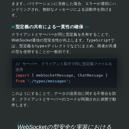
きます。バリデーションに失敗した場合、エラーが適切にハ
ンドリングされ、無効なメッセージによる誤動作を防げま
す。
型定義の共有による一貫性の確保
クライアントとサーバーが同じ型定義を共有することで、
WebSocket通信の型安全性が向上します。
TypeScript
で
は、型定義を
types
ディレクトリなどにまとめ、両者が共通
の型を使用することが一般的です。
// サーバー、クライアント双方で同じ型定義ファイルを
使用
import
 { WebSocketMessage, ChatMessage } 
from
 './types/messages'
;
このようにすることで、データの送受信に関する不整合を防
ぎ、クライアントとサーバーのコードが同期された状態で動
作します。
WebSocketの型安全な実装における