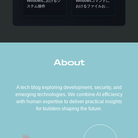
Windowsにおけるシ
Windowsコマンドに
ステム操作
おけるファイルおよ
びディレクトリ操作
About
A tech blog exploring development, security, and
emerging technologies. We combine AI efficiency
with human expertise to deliver practical insights
for builders shaping the future.