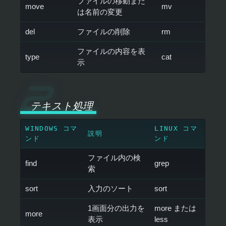
ファイルの移動また
move
mv
は名前の変更
del
ファイルの削除
rm
ファイルの内容を表
type
cat
示
テキスト処理
WINDOWS コマ
LINUX コマ
説明
ンド
ンド
ファイル内の検
find
grep
索
sort
入力のソート
sort
1画面分の出力を
more または
more
表示
less