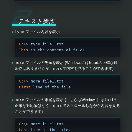
テキスト操作
type
ファイル内容を表示
C:\
> 
type
 file1.txt
This
 is
 the
 content
 of
 file1.
more
ファイルの先頭を表示 (Windowsには
head
の正確な対
応物はありませんが、
more
で内容を見ることができます)
C:\
> 
more
 file1.txt
First
 line
 of
 the
 file.
more
ファイルの末尾を表示 (こちらもWindowsには
tail
の
正確な対応物はなく、
more
でスクロールしながら内容を見る
ことができます)
C:\
> 
more
 file1.txt
Last
 line
 of
 the
 file.