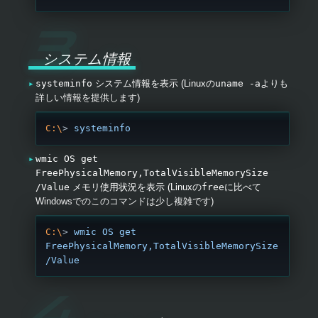
システム情報
systeminfo
システム情報を表示 (Linuxの
uname -a
よりも
詳しい情報を提供します)
C:\
> 
systeminfo
wmic OS get
FreePhysicalMemory,TotalVisibleMemorySize
/Value
メモリ使用状況を表示 (Linuxの
free
に比べて
Windowsでのこのコマンドは少し複雑です)
C:\
> 
wmic
 OS
 get
FreePhysicalMemory,TotalVisibleMemorySize
/Value