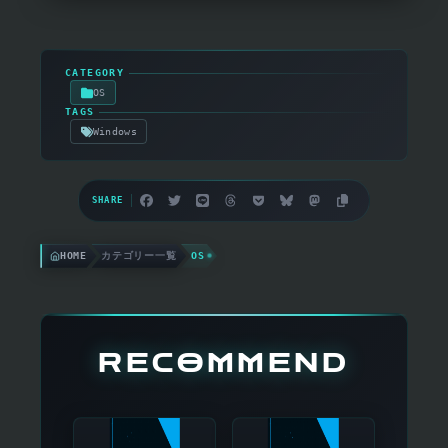
▸
CATEGORY
OS
▸
TAGS
Windows
SHARE
HOME
カテゴリー一覧
OS
RECOMMEND