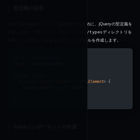
型定義の拡張
Slick Carouselのメソッドを認識させるために、jQueryの型定義を
拡張します。プロジェクトのルートに
src/types
ディレクトリを
作成し、その中に
jquery.d
というファイルを作成します。
// src/types/jquery.d
import
 'slick-carousel'
;
declare
 global {
  interface
 JQuery
<
TElement
 =
 HTMLElement
> {
    slick
(
options
?:
 any
)
:
 JQuery
;
  }
}
Astroコンポーネントの作成