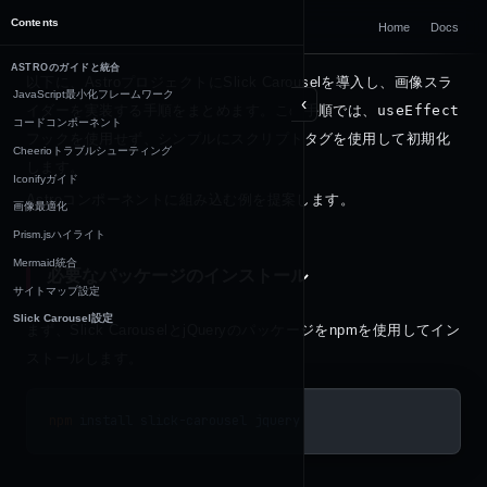
DOCUMENTATION
Contents
Home
Docs
Astro
ASTROのガイドと統合
以下に、AstroプロジェクトにSlick Carouselを導入し、画像スラ
JavaScript最小化フレームワーク
‹
イダーを実装する手順をまとめます。この手順では、
useEffect
コードコンポーネント
フックを使用せず、シンプルにスクリプトタグを使用して初期化
Cheerioトラブルシューティング
します。
Iconifyガイド
Astroコンポーネントに組み込む例を提案します。
画像最適化
Prism.jsハイライト
Mermaid統合
必要なパッケージのインストール
サイトマップ設定
Slick Carousel設定
まず、Slick CarouselとjQueryのパッケージをnpmを使用してイン
ストールします。
npm
 install
 slick-carousel
 jquery