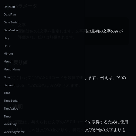
パラメータ
DateDiff
DatePart
DateSerial
文字
DateValue
変換対象の1文字を指定します。文字列の最初の文字のみが
評価され、残りは無視されます。
Day
Hour
Minute
戻り値
Month
MonthName
指定された文字のASCIIコードを数値で返します。例えば、“A”の
Now
場合は65、“a”の場合は97が返されます。
Second
Time
TimeSerial
説明
TimeValue
Timer
Asc
関数は、与えられた文字のASCIIコードを取得するために使用
Weekday
されます。これは文字の並び順や、特定の文字が他の文字よりも
WeekdayName