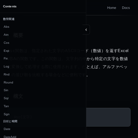
DOCUMENTATION
Contents
Home
Docs
Excel VBA
数学関連
Abs
‹
概要
Atn
Cos
Asc
関数は、指定された文字のASCIIコード（数値）を返すExcel 
Exp
VBAの関数です。この関数は、文字列の中から特定の文字を数値
Fix
に変換して処理する際に使用されます。たとえば、アルファベッ
Log
トの並び順を比較する場合などに便利です。
Rnd
Round
Sin
構文
Sqr
Tan
Sgn
Asc(文字)
日付と時間
Date
DateAdd